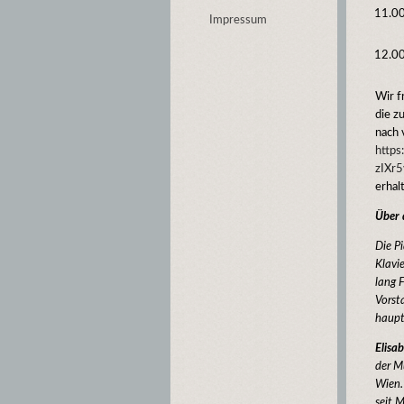
11.0
Impressum
12.0
Wir f
die z
nach 
http
zIXr
erhal
Über 
Die P
Klavi
lang 
Vorsta
haupt
Elisa
der M
Wien.
seit M