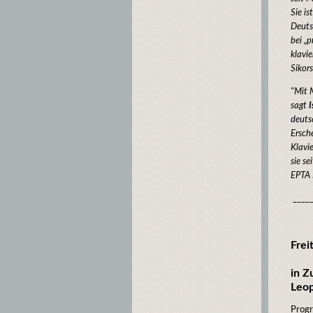
Sie i
Deuts
bei „p
klavi
Sikor
"Mit 
sagt
I
deuts
Ersche
Klavi
sie se
EPTA 
_____
Frei
in Z
Leop
Prog