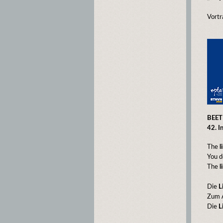
Vortr
BEETH
42. I
The
l
You d
The
l
Die
L
Zum A
Die
L