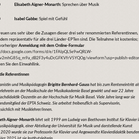
0
Elisabeth Aigner-Monarth
: Sprechen über Musik
0
Isabel Gabbe
: Spiel mit Gefühl
reuen uns sehr über die Zusagen dieser drei sehr renommierten Referentinnen,
udem repräsentativ für alle drei Länder-EPTen sind. Die Teilnahme ist kostenlos;
vorheriger
Anmeldung mit dem Online-Formular
s://docs.google.com/forms/d/e/1FAIpQLSe9wQRLW-
5v2mhG85q_m9a_dB2F3y4uDcGFKVfrV5YQOg/viewform?usp=publish-edito
ten Sie den Einwahllink.
die Referentinnen
ianistin und Musikpädagogin
Brigitte Bernhard-Gauss
hat bis zum Renteneintritt al
erlehrerin an der Musikschule der Musikakademie Basel gewirkt und war 22 Jahre
Fachdidaktik-Dozentin an der Hochschule für Musik Basel. Viele Jahre lang war sie
ndsmitglied der EPTA Schweiz. Sie arbeitet freiberuflich als Supervisorin,
sächlich mit Musiklehrer/innen.
beth Aigner-Monarth
lehrt seit 1999 am Ludwig van Beethoven Institut für Klavier 
usikpädagogik, einer Abteilung der Universität für Musik und darstellende Kunst
 2020 wurde sie zur Professorin für Klavier und Angewandte Klavierdidaktik berufen
ärz 2025 ist sie Institutsleiterin.