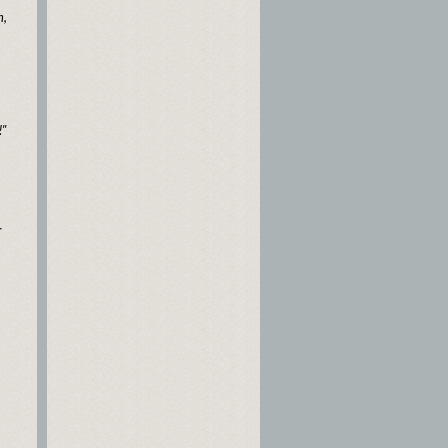
h,
!"
r