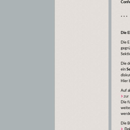
Confe
* * *
Die 
Die E
gegrü
Sekt
Die d
ein
S
disku
Hier 
Auf a
zur
Die f
weite
werde
Die B
Do