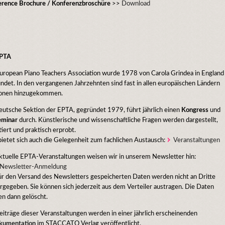
rence Brochure / Konferenzbroschüre
>>
Download
EPTA
uropean Piano Teachers Association wurde 1978 von Carola Grindea in England
ndet. In den vergangenen Jahrzehnten sind fast in allen europäischen Ländern
ionen hinzugekommen.
eutsche Sektion der EPTA, gegründet 1979, führt jährlich einen
Kongress
und
eminar
durch. Künstlerische und wissenschaftliche Fragen werden dargestellt,
tiert und praktisch erprobt.
bietet sich auch die Gelegenheit zum fachlichen Austausch:
Veranstaltungen
ktuelle EPTA-Veranstaltungen weisen wir in unserem Newsletter hin:
 Newsletter-Anmeldung
ür den Versand des Newsletters gespeicherten Daten werden nicht an Dritte
rgegeben. Sie können sich jederzeit aus dem Verteiler austragen. Die Daten
n dann gelöscht.
eiträge dieser Veranstaltungen werden in einer jährlich erscheinenden
kumentation
im STACCATO Verlag veröffentlicht.