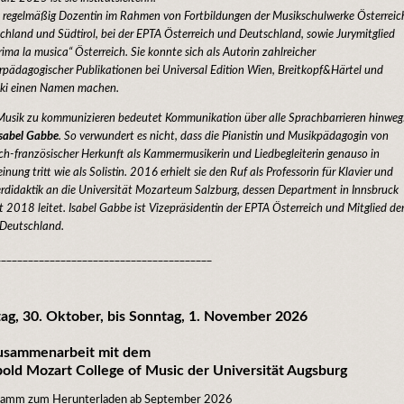
st regelmäßig Dozentin im Rahmen von Fortbildungen der Musikschulwerke Österreic
chland und Südtirol, bei der EPTA Österreich und Deutschland, sowie Jurymitglied
rima la musica“ Österreich. Sie konnte sich als Autorin zahlreicher
erpädagogischer Publikationen bei Universal Edition Wien, Breitkopf&Härtel und
ski einen Namen machen.
Musik zu kommunizieren bedeutet Kommunikation über alle Sprachbarrieren hinweg
sabel Gabbe
. So verwundert es nicht, dass die Pianistin und Musikpädagogin von
ch-französischer Herkunft als Kammermusikerin und Liedbegleiterin genauso in
inung tritt wie als Solistin. 2016 erhielt sie den Ruf als Professorin für Klavier und
erdidaktik an die Universität Mozarteum Salzburg, dessen Department in Innsbruck
it 2018 leitet.
Isabel Gabbe ist Vizepräsidentin der EPTA Österreich und Mitglied de
Deutschland.
_______________________________________
tag, 30. Oktober, bis Sonntag, 1. November 2026
usammenarbeit mit dem
old Mozart College of Music der Universität Augsburg
ramm zum Herunterladen ab September 2026